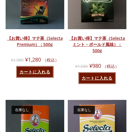
【お買い得】マテ茶（Selecta
【お買い得】マテ茶（Selecta
Premium）：500g
ミント・ボールド風味）：
500g
元
現
¥
1,280
¥
1,980
（税込）
の
在
元
現
¥
980
¥
1,580
（税込）
価
の
の
在
格
価
カートに入れる
価
の
は
格
格
価
カートに入れる
¥1,980
は
は
格
で
¥1,280
¥1,580
は
し
で
で
¥980
た。
す。
し
で
た。
す。
在庫なし
在庫なし