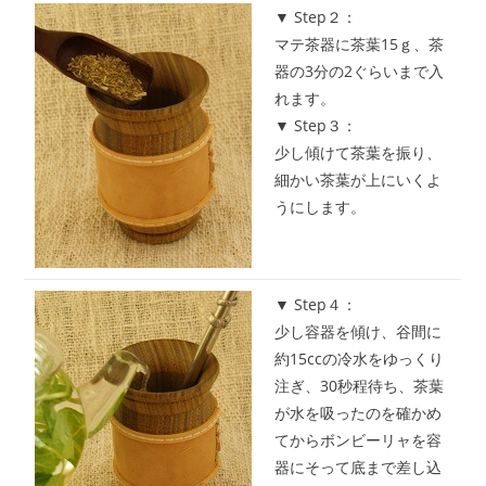
▼ Step２：
マテ茶器に茶葉15ｇ、茶
器の3分の2ぐらいまで入
れます。
▼ Step３：
少し傾けて茶葉を振り、
細かい茶葉が上にいくよ
うにします。
▼ Step４：
少し容器を傾け、谷間に
約15ccの冷水をゆっくり
注ぎ、30秒程待ち、茶葉
が水を吸ったのを確かめ
てからボンビーリャを容
器にそって底まで差し込