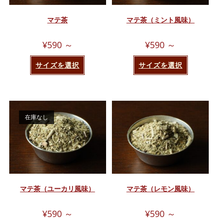
マテ茶
マテ茶（ミント風味）
¥
590
～
¥
590
～
サイズを選択
サイズを選択
在庫なし
マテ茶（ユーカリ風味）
マテ茶（レモン風味）
¥
590
～
¥
590
～