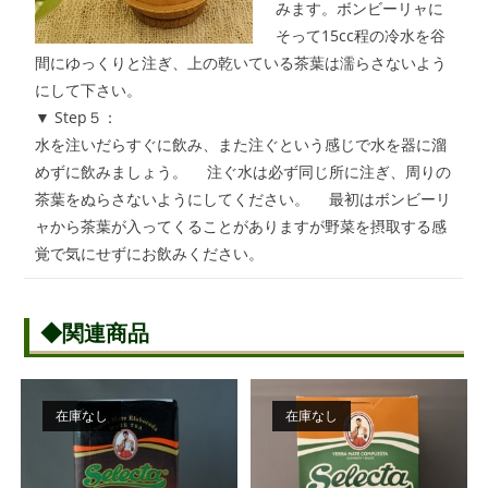
みます。ボンビーリャに
そって15cc程の冷水を谷
間にゆっくりと注ぎ、上の乾いている茶葉は濡らさないよう
にして下さい。
▼ Step５：
水を注いだらすぐに飲み、また注ぐという感じで水を器に溜
めずに飲みましょう。 注ぐ水は必ず同じ所に注ぎ、周りの
茶葉をぬらさないようにしてください。 最初はボンビーリ
ャから茶葉が入ってくることがありますが野菜を摂取する感
覚で気にせずにお飲みください。
◆関連商品
在庫なし
在庫なし