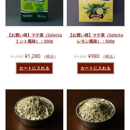
【お買い得】マテ茶（Selecta
【お買い得】マテ茶（Selecta
ミント風味）：500g
レモン風味）：500g
元
現
元
現
¥
1,280
¥
980
¥
1,980
（税込）
¥
1,580
（税込）
の
在
の
在
価
の
価
の
格
価
格
価
カートに入れる
カートに入れる
は
格
は
格
¥1,980
は
¥1,580
は
で
¥1,280
で
¥980
し
で
し
で
た。
す。
た。
す。