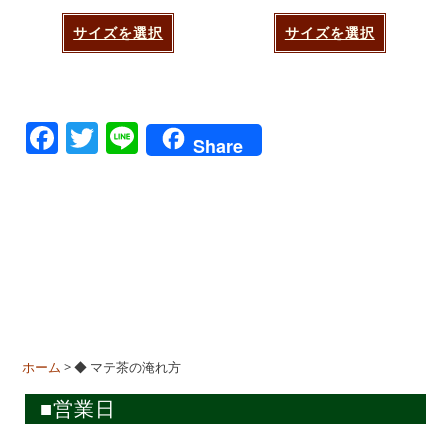
サイズを選択
サイズを選択
F
T
Li
Share
a
w
n
c
itt
e
e
er
b
o
o
k
ホーム
>
◆ マテ茶の淹れ方
■営業日