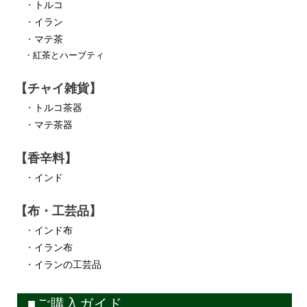
・
トルコ
・
イラン
・
マテ茶
・
紅茶とハーブティ
【チャイ雑貨】
・
トルコ茶器
・
マテ茶器
【香辛料】
・
インド
【布・工芸品】
・
インド布
・
イラン布
・
イランの工芸品
■ご購入ガイド