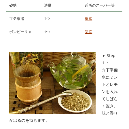
砂糖
適量
近所のスーパー等
マテ茶器
1つ
茶窓
ボンビーリャ
1つ
茶窓
▼ Step
１：
☆下準備
水にミン
トとレモ
ンを入れ
てしばら
く置き、
味と香り
が出るのを待ちます。