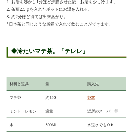
1. お湯を沸かし1分ほど沸騰させた後、お湯を少し冷ます。
2. 茶葉2.5ｇを入れたポットにお湯を入れる。
3. 約2分ほど待てば出来あがり。
*日本茶と同じような感覚で入れて飲むことができます。
◆冷たいマテ茶。「テレレ」
材料と道具
量
購入先
マテ茶
約15G
茶窓
ミント・レモン
適量
近所のスーパー等
水
500ML
水道水でもＯＫ