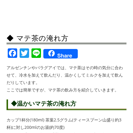
◆ マテ茶の淹れ方
F
T
Li
Share
a
w
n
アルゼンチンやパラグアイでは、マテ茶はその時の気分に合わ
c
itt
e
せて、冷水を加えて飲んだり、温かくしてミルクを加えて飲ん
e
er
だりしています。
b
ここでは簡単ですが、マテ茶の飲み方を紹介していきます。
o
◆温かいマテ茶の淹れ方
o
k
カップ1杯分(180ml) 茶葉2.5グラム(ティースプーン山盛り約3
杯)に対し200mlのお湯(約70度)