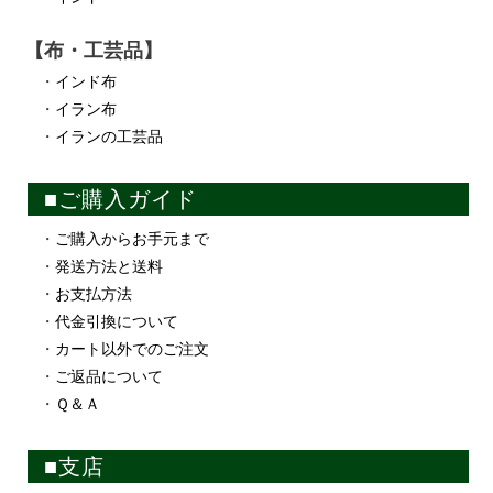
【布・工芸品】
・
インド布
・
イラン布
・
イランの工芸品
■ご購入ガイド
・
ご購入からお手元まで
・
発送方法と送料
・
お支払方法
・
代金引換について
・
カート以外でのご注文
・
ご返品について
・
Ｑ＆Ａ
■支店