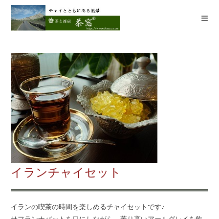
コ
ン
テ
ン
ツ
へ
ス
キ
ッ
プ
イランチャイセット
イランの喫茶の時間を楽しめるチャイセットです♪
サフランナバットを口にしながら、薫り高いアールグレイを飲