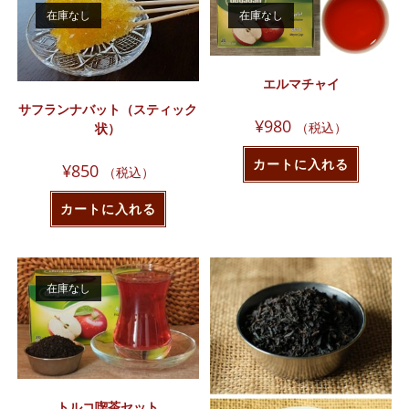
o
個
在庫なし
在庫なし
o
k
エルマチャイ
サフランナバット（スティック
¥
980
（税込）
状）
カートに入れる
¥
850
（税込）
カートに入れる
在庫なし
トルコ喫茶セット