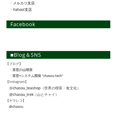
・
メルカリ支店
・
Yahoo!支店
Facebook
■Blog＆SNS
【ブログ】
・
茶窓の山喫茶
・
茶窓×システム開発 “chasou tech”
【Instagram】
@
chasou_teashop
（世界の喫茶・食文化）
@chasou_trek
（山とチャイ）
【ヤマレコ】
@chasou