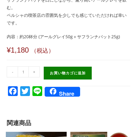
む。
ペルシャの喫茶店の雰囲気を少しでも感じていただければ幸い
です。
内容：約20杯分 (アールグレイ50g＋サフランナバット25g)
¥
1,180
（税込）
イ
-
+
お買い物カゴに追加
ラ
ン
F
T
Li
Share
チ
a
w
n
ャ
c
itt
e
イ
セ
e
er
関連商品
ッ
b
ト