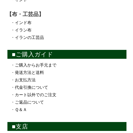
【布・工芸品】
・
インド布
・
イラン布
・
イランの工芸品
■ご購入ガイド
・
ご購入からお手元まで
・
発送方法と送料
・
お支払方法
・
代金引換について
・
カート以外でのご注文
・
ご返品について
・
Ｑ＆Ａ
■支店