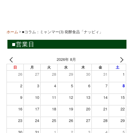
b
o
o
k
ホーム
>
■コラム：ミャンマー(3) 発酵食品「ナッピィ」
■営業日
2026年 8月
日
月
火
水
木
金
土
26
27
28
29
30
31
1
2
3
4
5
6
7
8
9
10
11
12
13
14
15
16
17
18
19
20
21
22
23
24
25
26
27
28
29
30
31
1
2
3
4
5