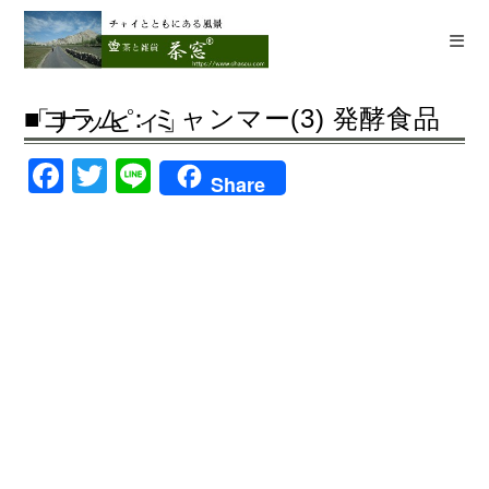
コ
ン
テ
ン
■コラム：ミャンマー(3) 発酵食品「ナッピィ」
ツ
へ
F
T
Li
ス
Share
a
w
n
キ
ッ
c
itt
e
プ
e
er
b
o
o
k