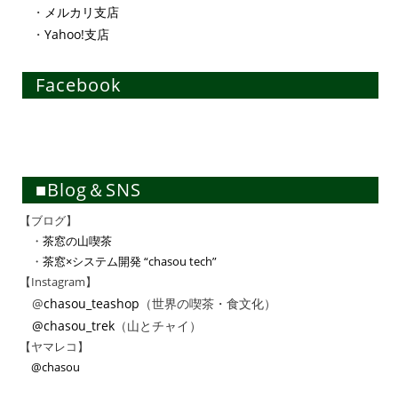
・
メルカリ支店
・
Yahoo!支店
Facebook
■Blog＆SNS
【ブログ】
・
茶窓の山喫茶
・
茶窓×システム開発 “chasou tech”
【Instagram】
@
chasou_teashop
（世界の喫茶・食文化）
@chasou_trek
（山とチャイ）
【ヤマレコ】
@chasou